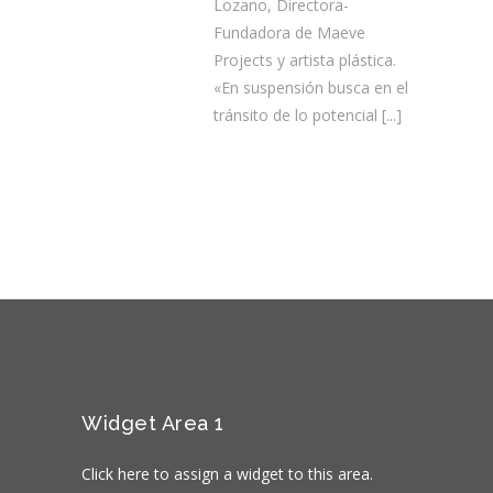
Lozano, Directora-
Fundadora de Maeve
Projects y artista plástica.
«En suspensión busca en el
tránsito de lo potencial
[...]
Widget Area 1
Click here to assign a widget to this area.