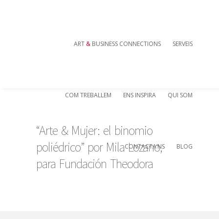
ART
&
BUSINESS CONNECTIONS
SERVEIS
COM TREBALLEM
ENS INSPIRA
QUI SOM
“Arte & Mujer: el binomio
poliédrico” por Mila Lozano,
CONTACTA’NS
BLOG
para Fundación Theodora